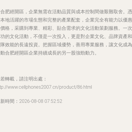
在合肥經開區，企業無需在活動品質與成本控制間做艱難取舍。
借本地活躍的市場生態和完整的產業配套，企業完全有能力以優
的價格，采購到專業、精彩、貼合需求的文化活動策劃服務。一
成功的文化活動，不僅是一次投入，更是對企業文化、品牌資產
團隊效能的長遠投資。把握區域優勢，善用專業服務，讓文化成
驅動合肥經開區企業持續成長的另一股強勁動力。
如若轉載，請注明出處：
tp://www.cellphones2007.cn/product/86.html
新時間：2026-08-08 07:52:52