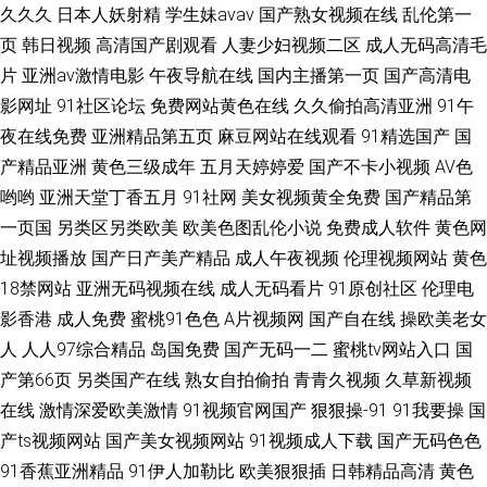
久久久
日本人妖射精
学生妹avav
国产熟女视频在线
乱伦第一
页
韩日视频
高清国产剧观看
人妻少妇视频二区
成人无码高清毛
片
亚洲av激情电影
午夜导航在线
国内主播第一页
国产高清电
影网址
91社区论坛
免费网站黄色在线
久久偷拍高清亚洲
91午
夜在线免费
亚洲精品第五页
麻豆网站在线观看
91精选国产
国
产精品亚洲
黄色三级成年
五月天婷婷爱
国产不卡小视频
AV色
哟哟
亚洲天堂丁香五月
91社网
美女视频黄全免费
国产精品第
一页国
另类区另类欧美
欧美色图乱伦小说
免费成人软件
黄色网
址视频播放
国产日产美产精品
成人午夜视频
伦理视频网站
黄色
18禁网站
亚洲无码视频在线
成人无码看片
91原创社区
伦理电
影香港
成人免费
蜜桃91色色
A片视频网
国产自在线
操欧美老女
人
人人97综合精品
岛国免费
国产无码一二
蜜桃tv网站入口
国
产第66页
另类国产在线
熟女自拍偷拍
青青久视频
久草新视频
在线
激情深爱欧美激情
91视频官网国产
狠狠操-91
91我要操
国
产ts视频网站
国产美女视频网站
91视频成人下载
国产无码色色
91香蕉亚洲精品
91伊人加勒比
欧美狠狠插
日韩精品高清
黄色