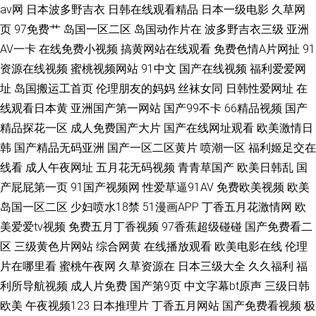
av网
日本波多野吉衣
日韩在线观看精品
日本一级电影
久草网
页
97免费艹
岛国一区二区
岛国动作片在
波多野吉衣三级
亚洲
AV一卡
在线免费小视频
搞黄网站在线观看
免费色情A片网扯
91
资源在线视频
蜜桃视频网站
91中文
国产在线视频
福利爱爱网
址
岛国搬运工首页
伦理朋友的妈妈
丝袜女同
日韩性爱网址
在
线观看日本黄
亚洲国产第一网站
国产99不卡
66精品视频
国产
精品探花一区
成人免费国产大片
国产在线网址观看
欧美激情日
韩
国产精品无码亚洲
国产一区二区黄片
喷潮一区
福利姬足交在
线看
成人午夜网址
五月花无码视频
青青草国产
欧美日韩乱
国
产屁屁第一页
91国产视频网
性爱草逼91AV
免费欧美视频
欧美
岛国一区二区
少妇喷水18禁
51漫画APP
丁香五月花激情网
欧
美爱爱tv视频
免费五月丁香视频
97香蕉超级碰碰
国产免费看二
区
三级黄色片网站
综合网黄
在线播放观看
欧美电影在线
伦理
片在哪里看
蜜桃午夜网
久草资源在
日本三级大全
久久福利
福
利所导航视频
成人片免费
国产第9页
中文字幕bt原声
三级日韩
欧美
午夜视频123
日本推理片
丁香五月网站
国产免费看视频
极