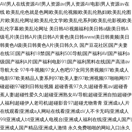
AV|男人在线资源AV|男人资源av|男人资源AV电影|男人资源av在
线
欧美乱伦色就是色网|欧美乱伦视频|欧美乱伦熟妇|欧美乱伦图
片|欧美乱伦网址|欧美乱伦文学|欧美乱伦系列|欧美乱伦影视|欧美
乱伦字幕|欧美乱论网址
美日韩AB视频福利|美日韩a级|美日韩A
级毛片|美日韩A片|美日韩A片黄色|美日韩www|美日韩黄频|美日
韩黄色A级|美日韩黄色A片|美日韩久久
国产豆花社区|国产夫妻
在线SE|国产福利18禁|国产福利500导航|国产福利AV|国产福利a
级|国产福利A片|国产福利电影91|国产福利黑料在线|国产高清av
导航大全
97牛牛视频|97女人色吧|97女同另类视频|97欧美成人
电影|97欧美精品人妻系列|97欧美人妻|97欧洲视频|97啪啪网|97
碰超碰|97碰到日韩短视频
超碰香蕉97久久|超碰香蕉av|超碰香
蕉人妻|超碰性爱久久|超碰亚洲熟女AV导航|超碰亚洲自拍|超碰伊
人福利|超碰伊人老司机|超碰影音97|超碰尤物青青
亚洲成a人片
在线观看|亚洲成a人网站在线看|亚洲成αV人不卡无码|亚洲成人
99|亚洲成人bt|亚洲成人电视台|亚洲成人福利在线|亚洲成人国产|
亚洲成人国产精品|亚洲成人激情
永久免费啪啪的网站入口|永久