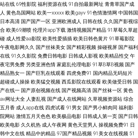
站在线
69性影院
福利资源在线
91自拍最新网址
青青草国产成
夜影院 欧美少妇第一页 人妖群交乱交 欧美一线 蜜桃超碰 日韩偷拍第一页
人
黄色岛国网站
欧美一xxxxx
欧美gayv
91色情激情网
中国韩国
日本高清
国产国产一区
亚洲欧洲成人
日韩在线
久久国产影视综
97蜜桃 国产福利第一页 精品视频初夜在线 美女被草 欧洲久久网 91主播在线
合
欧美69潮喷
伦理片app下载
激情视频国产精品
91草莓久草超
碰
成人性爱aa影院
欧美性爱插插
欧美日韩色黄片
91草莓影院
视频 AV午夜无码 在线v国产 日韩有码二级 老湿午夜剧场 A片福利 日本韩国
午夜电影网久久
国产丝袜美女
国产精彩视频
操碰视屏
国产福利
在线
91久久影院
免费日韩电影
日韩成人影视
欧美精品性交
午
毛片 91社在线 97资源色 成人Aⅴ视频 黄色超鹏 欧美性爱五月网址 亚洲色图
夜宅男免费
另类亚洲色情
家庭乱伦理电影
91草B草B视频
国产
99爱99操 www久草com 都市激激情 黑丝91国产 国产女高中精品 久久不卡
精品熟女一
国产巨乳在线观看
四虎免费91
国内精品无码短片
超碰成人操操
欧美猛交视频
西瓜影院在线观看
欧美做受日韩
国
欧美浮力第一页 91视频国在 超碰人人乐 黄色高清免费网站 男人天堂a 天堂
产在线一
国产原创视频在线
国产视频高清
国产丝袜一区
黄色
av网址大全
人妻乱视
国产成人在线网站
久草视频资源站
综合
av福利 亚洲免费黄色网止 91最新国产视频 91色色福利视频 91操人视频 AV
五月香
成人app在线
四虎试看
91男女
国产男小鲜肉同
福利影
院网站
激情五月天色色
欧美极品电影
日韩成人第一页
国产日韩
天堂电影院 韩国青草在线视频 欧美性爱第二页 日韩欧美色色 日本黄色永久
欧美电影
久久机热
成人午夜网
黄色天堂男人
操视频免费91
日
韩中文在线
精品中的精品
97国产精品视频
91美女在线视频
51
视频 日韩高清成人AV 色香蕉伊人 日韩综合色图 人妻自拍色图 日本亚洲中文