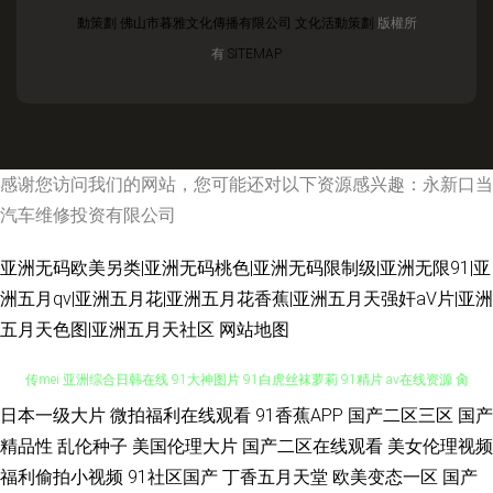
動策劃
佛山市暮雅文化傳播有限公司
文化活動策劃
版權所
有
SITEMAP
感谢您访问我们的网站，您可能还对以下资源感兴趣：永新口当
汽车维修投资有限公司
亚洲无码欧美另类|亚洲无码桃色|亚洲无码限制级|亚洲无限91|亚
洲五月qv|亚洲五月花|亚洲五月花香蕉|亚洲五月天强奸aV片|亚洲
五月天色图|亚洲五月天社区
网站地图
日本一级大片
微拍福利在线观看
91香蕉APP
国产二区三区
国产
日本免费在线电影 av福利网址导航 日韩性感传媒 www91女 wwwAV网站 91
精品性
乱伦种子
美国伦理大片
国产二区在线观看
美女伦理视频
传mei 亚洲综合日韩在线 91大神图片 91白虎丝袜萝莉 91精片 av在线资源 肏
福利偷拍小视频
91社区国产
丁香五月天堂
欧美变态一区
国产