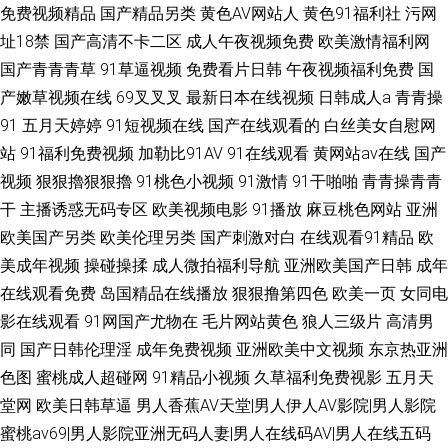
免费视频精品
国产精品另类
黄色AV网站人
黄色91福利社
污网
址18禁
国产高清不卡二区
成人午夜视频免费
欧美激情福利网
国产青青青草
91草逼视频
免费看片日韩
午夜视频福利免费
国
产嫩草视频在线
69叉叉叉
最新日本在线视频
日韩成人a
青青操
91
五月天婷婷
91短视频在线
国产在线观看的
白丝美女自慰网
站
91福利免费视频
加勒比91AV
91在线观看
黄网站av在线
国产
视频
狠狠擼狠狠擼
91桃色小视频
91激情
91干啪啪
青青操青青
干
主播诱惑无码专区
欧美视频电影
91播放
麻豆桃色网站
亚洲
欧美国产另类
欧美伦理另类
国产刺激对白
在线观看91精品
欧
美成年视频
操碰操揉
成人微拍福利导航
亚洲欧美国产日韩
成年
在线观看免费
岛国精品在线播放
狠狠撸第四色
欧美一页
女同电
影在线观看
91网国产尤物在
毛片网站黄色
狼人三级片
高清男
同
国产日韩伦理淫
成年免费视频
亚洲欧美中文视频
东京热亚洲
色图
蜜桃成人超碰网
91精品小视频
久草福利免费视影
五月天
堂网
欧美日韩草逼
男人香蕉AV天堂|男人伊人AV影院|男人影院
蜜桃av69|男人影院亚洲无码人妻|男人在线码AV|男人在线五码