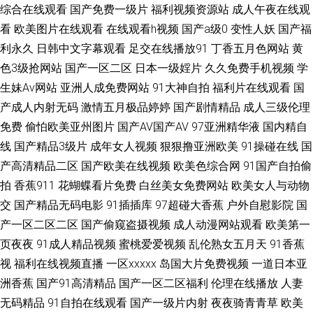
综合在线观看
国产免费一级片
福利视频资源站
成人午夜在线观
屄大香蕉 av网站 91永久免费 91网站免费 成人α在线 美女性爱网 狼友久久
看
欧美图片在线观看
在线观看h视频
国产a级0
变性人妖
国产福
利永久
日韩中文字幕观看
足交在线播放91
丁香五月色网站
黄
九一美女 国产韩日第一页 久草首页国产 精品探花系列 福利社在线视频 97最
色3级抢网站
国产一区二区
日本一级婬片
久久免费手机视频
学
生妹Av网站
亚洲人成免费网站
91大神自拍
福利片在线观看
国
新色情网 超碰自p拍 97亚洲色 91she在线 五月天另类小说 97超碰欧美在线
产成人内射无码
激情五月极品婷婷
国产剧情精品
成人三级伦理
日本A网 在线看黄网址大全 91视频入口 黄页嫩草 91视频青青操 久草欧美性
免费
偷怕欧美亚州图片
国产AV国产AV
97亚洲精华液
国内精自
线
国产精品3级片
成年女人视频
狠狠撸亚洲欧美
91操碰在线
国
爱 国产成人福利导航 久久视频老司机 欧美亚黄色人a片 www182午夜 激情
产高清精品二区
国产欧美在线视频
欧美色综合网
91国产自拍偷
拍
香蕉911
花蝴蝶看片免费
白丝美女免费网站
欧美女人与动物
五月俺去也 欧美性爱入口 男人天堂黄色 超碰com 韩国AV区 老司机桃花网 欧
交
国产精品无码电影
91插插库
97超碰大香蕉
户外自慰影院
国
产一区二区二区
国产偷窥盗摄视频
成人动漫网站观看
欧美第一
洲色三级 天美传媒不卡AV 91偷拍视频网址 国产精品草草 深夜浮力视频 午夜
页夜夜
91成人精品视频
蜜桃爱爱视频
乱伦熟女五月天
91香蕉
视
福利在线视频直播
一区xxxxx
岛国大片免费视频
一道日本亚
啪啪7474 91最新免费网址 丁香91大香蕉 成人福利视频影院 丝袜足交在线
洲香蕉
国产91高清精品
国产一区二区福利
伦理在线播放
人妻
视频 91小视屏 www国产 超碰在线人人 蜜桃视频免费版 影音资源欧美性爱
无码精品
91自拍在线观看
国产一级片内射
夜夜骑青青草
欧美