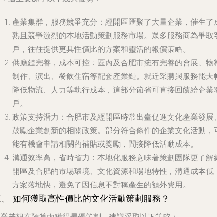
產業集群，服務競爭充分
：經開區匯聚了大量企業，催生了
熟且競爭激烈的本地活動策劃服務市場。眾多服務商為爭取
戶，往往提供更具性價比的方案和靈活的報價策略。
供應鏈完善，成本可控
：區內及合肥市擁有完善的會展、物
制作、演出、餐飲住宿等配套產業鏈。就近采購與服務能大
降低物流、人力等執行成本，這部分節省可直接回饋給企業
戶。
政策支持潛力
：合肥市及經開區時常出臺促進文化產業發展
鼓勵企業創新的相關政策。部分符合條件的企業文化活動，
能有機會申請相關的補貼或獎勵，間接降低活動成本。
溝通效率高，省時省力
：本地化服務意味著策劃團隊更了解
開區及合肥的市場環境、文化資源和場地特性，溝通成本低
方案落地快，避免了因信息不對稱產生的額外費用。
三、 如何獲取高性價比的文化活動策劃服務？
企業若想在預算內獲得最優策劃，建議采取以下策略：