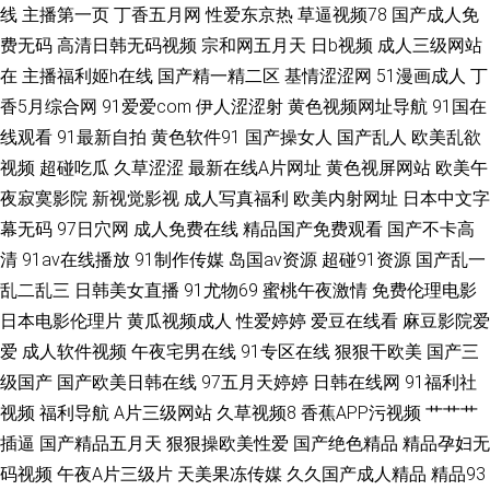
线
主播第一页
丁香五月网
性爱东京热
草逼视频78
国产成人免
费无码
高清日韩无码视频
宗和网五月天
日b视频
成人三级网站
在
主播福利姬h在线
国产精一精二区
基情涩涩网
51漫画成人
丁
香5月综合网
91爱爱com
伊人涩涩射
黄色视频网址导航
91国在
线观看
91最新自拍
黄色软件91
国产操女人
国产乱人
欧美乱欲
视频
超碰吃瓜
久草涩涩
最新在线A片网址
黄色视屏网站
欧美午
夜寂寞影院
新视觉影视
成人写真福利
欧美内射网址
日本中文字
幕无码
97日穴网
成人免费在线
精品国产免费观看
国产不卡高
清
91av在线播放
91制作传媒
岛国av资源
超碰91资源
国产乱一
乱二乱三
日韩美女直播
91尤物69
蜜桃午夜激情
免费伦理电影
日本电影伦理片
黄瓜视频成人
性爱婷婷
爱豆在线看
麻豆影院爱
爱
成人软件视频
午夜宅男在线
91专区在线
狠狠干欧美
国产三
级国产
国产欧美日韩在线
97五月天婷婷
日韩在线网
91福利社
视频
福利导航
A片三级网站
久草视频8
香蕉APP污视频
艹艹艹
插逼
国产精品五月天
狠狠操欧美性爱
国产绝色精品
精品孕妇无
码视频
午夜A片三级片
天美果冻传媒
久久国产成人精品
精品93