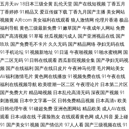
五月天av
18日本三级全黄
乱伦天堂
国产在线短视频
丁香五月
丁香婷婷
91精品又
爱豆传媒下载
丁香九月国产主播
美女网站
视频黄
A片com
美女福利在线观看
狼人激情网
伦理片香港
极品
福利导航
黄色三级最新免费
91嫩草国产
午夜成年人网站
免费
国产高清视频
91草莓
丝瓜视频污成人
国产亚洲视品在线
国产
玖玖
国产免费毛不卡片
久久无码
国产精品网络
孕妇无码在线
91手机论坛
91视频新地址
91日逼
午夜啪视频
91啪水蜜桃网
国
产二区无码
91日韩在线观看
西瓜影院视频全集
国产孕妇无码视
频
国产在线福利
国产在线日皮片
午夜神马伦理
毛片网站美女
AV福利激情毛片
黄色网在线播放
91视频免费在线
91午夜在线
福利在线视频导航
欧美喷潮一区二区
午夜理论片
日本第二片区
国产免费大片
精品呦视频
日本乱伦高清无码
深夜国产视频
91
刺激视频
日本中文字幕一区
日韩免费精品视频
日本高清v
欧美
日韩伦理午夜
91碰超免费
亚洲色图网站
精品欧美
成人AV在线
观看
日本a级在线
干露脸熟女
在线观看黄色网
成人抖音
爰上碰
91
国产美女91视频
国产情侣片
97人人看
国产三级视频在线
91