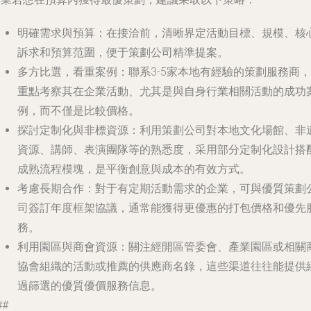
明確需求與預算
：在接洽前，清晰界定活動目標、規模、核
訴求和預算范圍，便于策劃公司精準提案。
多方比選，看重案例
：聯系3-5家本地有經驗的策劃服務商，
重點考察其在企業活動、尤其是與自身行業相關活動的成功
例，而不僅是比較價格。
探討定制化與非標資源
：利用策劃公司對本地文化場館、非
資源、講師、表演團隊等的熟悉度，采用部分定制化設計搭
成熟流程模塊，是平衡創意與成本的有效方式。
考慮長期合作
：對于有定期活動需求的企業，可與優質策劃
司簽訂年度框架協議，通常能獲得更優惠的打包價格和優先
務。
利用園區與商會資源
：關注經開區管委會、產業園區或相關
協會組織的活動或推薦的供應商名錄，這些渠道往往能提供
過篩選的優質優價服務信息。
##