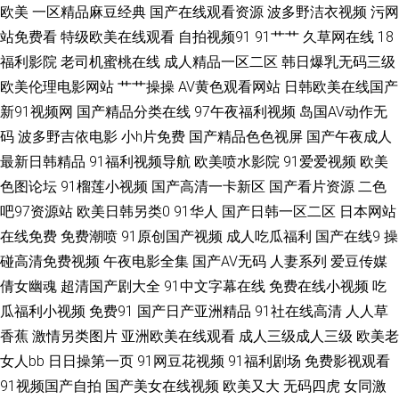
欧美
一区精品麻豆经典
国产在线观看资源
波多野洁衣视频
污网
三级文学天堂 三级片AV网站 日本性爱自拍 三级成人日韩 日韩三级片免费看
站免费看
特级欧美在线观看
自拍视频91
91艹艹
久草网在线
18
福利影院
老司机蜜桃在线
成人精品一区二区
韩日爆乳无码三级
日韩H网 日韩av网址大全 日韩精品第6 人人干人人爽 青青久久99 免费网站
欧美伦理电影网站
艹艹操操
AV黄色观看网站
日韩欧美在线国产
新91视频网
国产精品分类在线
97午夜福利视频
岛国AV动作无
黄 久久rp 久久性交网 日本色色影院 日韩透B 日本综合色网 人人射超碰 性爱
码
波多野吉依电影
小h片免费
国产精品色色视屏
国产午夜成人
最新日韩精品
91福利视频导航
欧美喷水影院
91爱爱视频
欧美
中日精品 国成精品九区 人人爱av 91地址网址 韩国日逼无码 欧美成人综合
色图论坛
91榴莲小视频
国产高清一卡新区
国产看片资源
二色
欧美自拍视频 伊人AⅤ大香蕉 91n免费在线 亚洲丝袜天堂在线 91社视频网
吧97资源站
欧美日韩另类0
91华人
国产日韩一区二区
日本网站
在线免费
免费潮喷
91原创国产视频
成人吃瓜福利
国产在线9
操
www99久热 91在线性爱影院 91素人在线观看 91软件网战试看 91视频综合
碰高清免费视频
午夜电影全集
国产AV无码
人妻系列
爱豆传媒
倩女幽魂
超清国产剧大全
91中文字幕在线
免费在线小视频
吃
91在线精品尤物 97色论精品 91视频中文字幕 91国产黑丝足交 最新浮力网
瓜福利小视频
免费91
国产日产亚洲精品
91社在线高清
人人草
香蕉
激情另类图片
亚洲欧美在线观看
成人三级成人三级
欧美老
址公 伊人久久大香 中文无码少妇丰满 久草熟女 亚洲天堂狼友网 超碰狠狠草
女人bb
日日操第一页
91网豆花视频
91福利剧场
免费影视观看
91视频国产自拍
国产美女在线视频
欧美又大
无码四虎
女同激
国产天天看天天弄 四虎日韩色图 中日韩欧成人网址 国产第七页 国产久久男