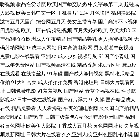
吻视频
极品性爱导航
欧美国产拳交喷奶
中文字幕第三页
超碰成
人天堂 日韩色香网 www9热9 日本熟女色 91tv蜜桃 91精品丝袜高跟 国产91
人影视
欧美日韩中文一区
手机看片1204
91色快播
福利撸影院
激情五月天国产
综合网五月天
美女主播青草
国产高清不卡视频
九九 午夜乱论 97福利导航 久久人妻精品 日韩成人网免费 天天肏肏 大香蕉
四虎影视
欧美一区在线
操碰视频
五月天婷婷欧美
欧美大BB
国
产福利啪啪
欧洲成人午夜精品
国产精品美乳
男人操蜜桃视频
无
久久 九九热这里只有精 欧美毛片网 最新亚洲黄色网址 超碰在线网站 久久精
码射精网站
18成年人网站
日本高清电影网
男女啪啪午夜视频
免费电影在线观看
亚洲ab
成人少妇视频导航
91国产小青蛙
国
品黄色 91人妻视频 www尤物 91官页网 超碰97ai操操 日韩午夜成人网站 草
产成年免费网站
国产视频高清在线
精品香蕉
求a片网址
麻豆tv
在线观看
在线撸丝片
91草碰
国产成人激情视频
黑料吃瓜精品
草浮力影院 含羞草黄影院 五月天伊人大香蕉 91海外资源 97超碰视屏 97超
偷拍
91大神合集
成人拍拍拍免费
香港伦理剧
日韩大片观看网
碰总站 豆花在线观看官网 免费超碰 青草成人网站 91久要 岛国精品在线播放
址
日韩免费电影
91羞羞视频
国产网站
青草全福视在线
性导航
影视AV
日本一级在线视频
国产好片浮力
91久操
国产精品成人
欧美色网 日本爱爱影院 视频三级久久 亚洲小说网 亚洲一区97色 中文字幕的
在线
精品免费看
人人看操碰
午夜伦理电影网
久久国自产拍精品
高清乱码0
国产欧美
日韩三级黄色A片
伦理电影亚洲国产
福利
91 91内射喷水 AV久草 国产做受高潮豆麻 精品99在线视频 91黑料黑丝 九一
姬黄色网址
欧美伊人影院
丁香成人五月花
黄色网网址女
久草视
频最新网址
日韩大片在线看
久久亚洲人成
亚州色图乱伦小说
国
传媒在线看 午夜福利性交 伊人黄版 91操人视频 91影院 欧美AA视频 91每日