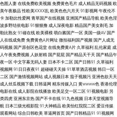
色图人妻
在线免费欧美视频
免费黄色毛片
成人精品无码视频
欧
日韩图区 红日汉AV 久久偷精品 久草资源视频 福利电影合集91 大香蕉岛国片
美午夜极品
性欧美ⅩⅩⅩⅩ乱
欧美色色六月天
91影视网
午夜伦不
卡
加勒比性爱网
青草国产在线视频
亚洲国产精品导航
欧美色淫
菠萝αV av性爱在观看 97色色国产 91牛逼 午夜男人诱惑av 午夜福利在线导
波多野结依电影
91狠狠撸
成人深夜电影
精品国产美女剃毛
加
勒比熟女
91碰在线
欧美裸模
萌白酱国产一区
美国一级AV
国产
航 色五月在线 青青草大香蕉福利 老司机A片区 久久依人精品综合 九九干屄
人在线成免费
免费黄色A片网址
微拍福利国产视频
国产人成无
码视频
国产原创区色花堂
在线免费黄A片
久草福利
乱伦家庭
成
久久男人的天堂 福利院av 草美女bb 91一区视频 最新资源AV 91九色拳交 亚
人午夜免费视频
人妖射精
国产屁屁
国产精品天干天
国产精品午
洲色窝窝 五月天社区在线 日韩一道日 欧美成人性交 色自拍导航 成人免费在
夜一区
中文字幕无码人妻
日本不卡二区
国产日韩91
久草福利
视频网
91日日夜夜91
超碰碰天天操
91草草酒店视频
韩日一区
线看 国产唐伯虎萌白酱 欧美下一篇28P 天天射夜夜操 日本加勒比av 无码欧
二区
国产激情视频网站
成人视频日本
茄子视频污
亚洲色欲天天
成人丝瓜视频下载
日韩逼网
精东传媒入口
黄wwww色
香港伦理
洲三区 日欧韩123区 日本www免费 日韩视频秘 青青草好吊 久久伊人久久 狼
电影在线
成人影院在线播放
欧美足交一区二区
91视频电影
另
类四虎
亚洲东京热
国产不卡在线
91九色视频
日本天堂视频导
友com 另类色网 久草姿源站 人人操天天操 亚州午夜AV 亚洲综合28p 亚洲成
航
日本三级光棍影院
91大神精品
欧美怡红院院二区
爱豆传媒
人无码肏逼 伊人精品久久 午夜福利13 色资源97 青娱乐青娱乐54 老司机深
观看网站
综合日韩欧美
草逼网首页
国产日韩精品91
91视频网