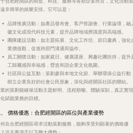
對于合肥經開區的制造、科技、服務等各類企業而言，文化活動
劃遠非簡單的娛樂安排。它可以是：
品牌推廣活動
：如產品發布會、客戶答謝會、行業論壇，融
徽文化或現代科技元素，提升品牌地域辨識度與高端感。
團隊建設活動
：如主題拓展、文化工作坊、節日慶典，強化
業價值觀，促進跨部門溝通與協作。
員工關懷活動
：如家庭日、健康講座、興趣社團扶持，提升
工歸屬感與幸福感，營造和諧企業文化氛圍。
社區與公益互動
：策劃參與本地文化節、舉辦環保公益行動
樹立企業良好的社會公民形象，深化與經開區社區的聯結。
專業的策劃能確保活動主題鮮明、流程順暢、體驗深刻，真正實
文化賦能業務的目標。
二、 價格優惠：合肥經開區的區位與產業優勢
為何在合肥經開區尋求活動策劃服務，能夠享受到顯著的價格優
惠？這主要源于以下幾大優勢：