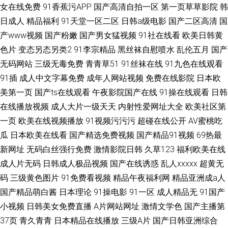
女在线免费
91香蕉污APP
国产高清自拍一区
第一页草草影院
韩
日成人
精品福利
91天堂一区二区
日韩a级电影
国产二区高清
国
产www视频
国产粉嫩
国产男女猛视频
91社在线看
欧美日韩黄
色片
变态另态另类2
91李宗精品
黑丝袜自慰喷水
乱伦五月
国产
无码网站
三级无毒免费
青青草51
91丝袜在线
91九色在线观看
91插
成人中文字幕免费
成年人网站视频
免费在线影院
日本欧
美第一页
国产ts在线观看
午夜影院国产在线
91操在线观看
日韩
在线播放视频
成人大片一级天天
内射性爱网址大全
欧美社区第
一页
欧美在线视频播放
91视频污污污
超碰在线公开
AV蜜桃吃
瓜
日本欧美在线看
国产精选免费视频
国产精品91视频
69热最
新网址
无码白丝强行免费
激情影院日韩
久草123
福利欧美在线
成人片无码
日韩成人极品视频
国产在线诱惑
乱人xxxxx
超黄无
码
三级黄色图片
91免费看视频
精品午夜福利网
精品亚洲成a人
国产精品萌白酱
日本理论
91操电影
91一区
成人精品无
91国产
小视频
日韩美女免费直播
A片网站网址
激情文学色
国产主播第
37页
青久青青
日本精品在线播放
三级A片
国产日韩亚洲综合