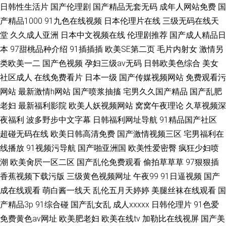
日韩性生活片
国产伦理剧
国产精品无套无码
成年人网站免费
国
产精品1000
91九色在线视频
日本伦理片在线
三级无码在线天
堂
久久成人亚洲
日本中文视频在线
伦理剧推荐
国产成人精品日
本
97甜桃品种介绍
91插插插
欧美SE第二页
毛片内射女
激情另
类欧美一二
国产色视频
孕妇三级av无码
日韩欧美色综合
美女
社区成人
在线免费看片
日本一级
国产传媒视频网站
免费观看污
网站
最新激情h网站
国产喷浆抽搐
宅男久久国产精品
国产乱肥
老妇
最新福利影院
欧美人妖视频网站
窝窝午夜理论
久草视频深
夜福利
波多野步中文字幕
日韩福利网址导航
91精品国产社区
超碰无码在线
欧美日韩高清免费
国产激情视频三区
宅男福利在
线播放
91视频污导航
国产啪亚洲国
欧美性爱密臀
疯狂少妇喷
潮
欧美肏屄一区二区
国产乱伦免费观看
偷拍草草草
97狠狠插
香蕉视频下载污版
三级黄色视频网址
午夜99
91日逼视频
国产
成在线观看
萌白酱一线天
乱伦五月天婷婷
美腿丝袜在线观看
国
产精品3p
91综合碰
国产乱女乱
成人xxxxx
日韩伦理片
91色爱
免费黄色av网址
欧美肥老妇
欧美在线tv
加勒比在线视屏
国产美