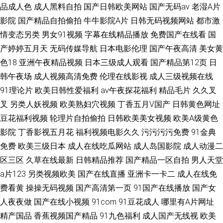
品成人色
成人黑料自拍
国产日韩欧美网站
国产无码av
老湿A片
影院
国产精品自拍偷拍
牛牛影院A片
日韩无码视频网站
都市激
情变态另类
男女91视频
字幕在线精品播放
免费国产在线看
国
产婷婷五月天
无码传媒导航
日本电影伦理
国产午夜高清
美女黄
色18
亚洲午夜精品视频
日本三级成人观看
国产精品第12页
日
韩午夜场
成人视频高清免费
伦理在线影视
成人三级视频在线
91理论片
欧美日韩性爱福利
av午夜探花福利
精品毛片
久久叉
叉
另类人妖视频
欧美熟妇穴视频
丁香五月V国产
日韩黄色网址
豆花福利视频
轮理片自拍偷拍
日韩欧美美女视频
欧美A级黄色
影院
丁香影视五月花
福利视频电影久久
污污污污免费
91金典
免费
欧美三级日本
成人在线吃瓜网站
成人岛国影院
成人动漫二
区三区
久草在线最新
日韩精品推荐
国产精品一区自拍
男人天堂
a片123
另类视频欧美
国产在线直播
亚洲卡一卡二
成人在线免
费看黄
操操无码视频
国产高清第一页
91国产在线播放
国产女
人夜夜做
国产在线小视频
91com
91豆花成人
哪里有A片网址
精产国品
香蕉视频国产精品
91九色福利
成人国产无线视
欧美