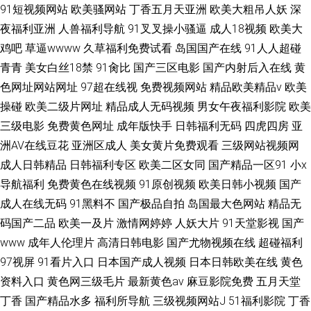
91短视频网站
欧美骚网站
丁香五月天亚洲
欧美大粗吊人妖
深
夜福利亚洲
人兽福利导航
91叉叉操小骚逼
成人18视频
欧美大
鸡吧
草逼wwww
久草福利免费试看
岛国国产在线
91人人超碰
青青
美女白丝18禁
91肏比
国产三区电影
国产内射后入在线
黄
色网址网站网址
97超在线视
免费视频网站
精品欧美精品v
欧美
操碰
欧美二级片网址
精品成人无码视频
男女午夜福利影院
欧美
三级电影
免费黄色网址
成年版快手
日韩福利无码
四虎四房
亚
洲AV在线豆花
亚洲区成人
美女黄片免费观看
三级网站视频网
成人日韩精品
日韩福利专区
欧美二区女同
国产精品一区91
小x
导航福利
免费黄色在线视频
91原创视频
欧美日韩小视频
国产
成人在线无码
91黑料不
国产极品自拍
岛国最大色网站
精品无
码国产二品
欧美一及片
激情网婷婷
人妖大片
91天堂影视
国产
www
成年人伦理片
高清日韩电影
国产尤物视频在线
超碰福利
97视屏
91看片入口
日本国产成人视频
日本日韩欧美在线
黄色
资料入口
黄色网三级毛片
最新黄色av
麻豆影院免费
五月天堂
丁香
国产精品水多
福利所导航
三级视频网站J
51福利影院
丁香