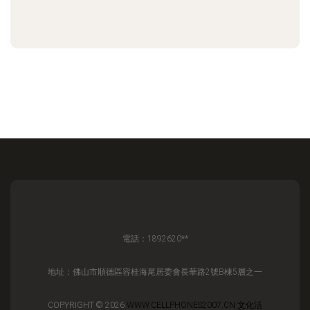
電話：1892620**
地址：佛山市順德區容桂海尾居委會長華路2號B棟5層之一
COPYRIGHT © 2026
WWW.CELLPHONES2007.CN
文化活