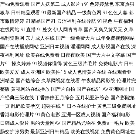
产va免费观看
国产人妖第二
成人影片h
91色婷婷瑟色
东京热狠
更新 豆花性播AV网 欧美另类色 日日撸日日操 伪娘白丝内射 91爱搞屄 玖玖
狠草
日韩精品观看
91最新国产精品
一级黄色网
91色色人妻
都
市激情婷婷
91精品国产91
云涩福利在线导航
91视色
午夜福利
玖玖情色 亚洲另类文学 俺去也777 三级片mp4 91视频黑丝 国产看mv人人
在线网站
91直播
91处女
伊人网青青草
国产又爽又黄又无
久草
福利资源网
东方成人在线
国产一级免费大片
成年免费视频网站
久草加勒比 午夜色中色A片 91福利区 AV高清福利 成人五月天网站 含羞草影
国产在线播放网站
亚洲日本视频
淫淫网网
成人影视国产在线
深
夜福利网址
欧美在线免费看
日夜夜欧美
国产大片中文字幕
国产
院福利院 九一视频操逼网站 青青久操 国产精品自拍网 天天插天天操 91传媒
片91
操久婷婷
91视频你懂得
黄色三级片毛片
免费电影片
日韩
欧美爱爱
成人亚洲区
欧美性16
成人色情黄片在线
在线观看亚
网页播放 AV视颇 久久天堂影院 色婷婷成人网址 91秒拍网 成人福利社 欧州
洲精品
国产热综合
久草网视频在线看
午夜精品网影院
伦理片完
成人一三区 亚洲成人艺术网 福利在线92 欧美另类A片 91人妖在线看 黄色的
整版
黄视网站在线播放
国产片自拍
国产在线91
AV亚洲网址
国
产经典三级在线
丁香婷婷五月综合
五月花亚洲综合
国产影院第
视频网站 欧美色图A片 日本免费在线视频 91再现精品 国产无毛 青青操国产
一页
乱码欧美孕交
超碰在线艹
日本在线护士
黄色三级免费网址
香港电影伦理片
91黄色电影
亚洲一区成人视频
国产福利电影
91在线视屏 美女喷水网址 99狼友视频
日韩成人影片
男的天堂网AV
国产精品尤物在
免费a一毛片
欧美
肠交扩张另类
最新亚洲日韩精品
欧美在线视频
免费黄色网址在